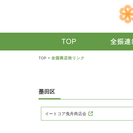
全国商店街リンク
TOP
>
墨田区
イートコア曳舟商店会