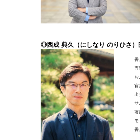
◎
西成 典久（にしなり のりひさ）
香
専
お
官
出
サ
著
モ
香