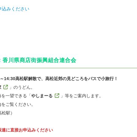
申込みください
：香川県商店街振興組合連合会
出発～14:30高松駅解散で、高松近郊の見どころをバスで小旅行！
家
」のうどん。
海を一望できる「
やしまーる
」等をご案内します。
内をご覧ください。
0（高松駅）
川県振連に直接お申込みください