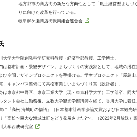
地方都市の商店街の新たな方向性として「風土経営型まちづく
りに向けた改革を行っている。
岐阜柳ケ瀬商店街振興組合連合会
氏
川大学大学院創発科学研究科教授・経済学部教授、工学博士。
門は都市計画・景観デザイン。まちづくりの実践家として、地域の潜在
よび空間デザインプロジェクトを手掛ける。学生プロジェクト「屋島山
賞、キャンパス整備にて高松市美しいまちづくり賞（設計者）。
身は東京都中野区、東京工業大学（現・東京科学大学）工学部卒、同大
ルタント会社に勤務後、立教大学観光学部講師を経て、香川大学に着任
書に『高松 海城町の物語』（日本都市計画学会論文賞および日本観光研
リ「高松〜巨大な海城は町をどう発展させた?〜」（2022年2月放送）
川大学西成研究室