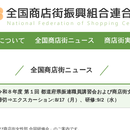
全国商店街ニュース
「令和８年度 第１回 都道府県振連職員講習会および商店
⇒エクスカーション:8/17（月）、研修:9/2（水）
よび商店街女性部 合同研修会」のご案内です。