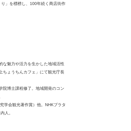
り」を標榜し、100年続く商店街作
的な魅力や活力を生かした地域活性
上ちょうちんカフェ」にて観光庁長
学院博士課程修了。地域開発のコン
。
究学会観光著作賞）他。NHKブラタ
案内人。