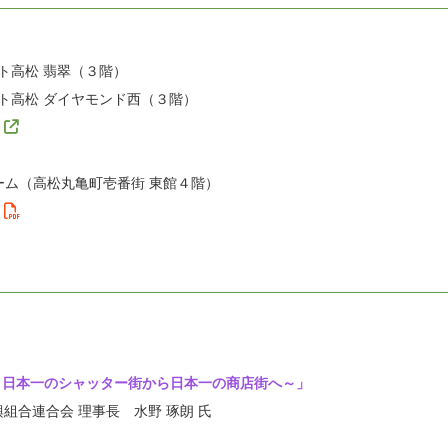
ト高松 翡翠（３階）
スト高松 ダイヤモンド西（３階）
ルーム（高松丸亀町壱番街 東館４階）
 150 ～日本一のシャッター街から日本一の商店街へ～
」
理事長 水野 琢朗 氏