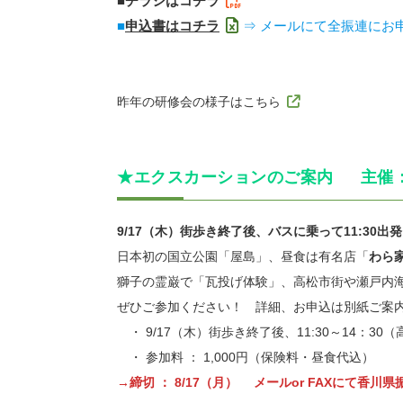
■チラシはコチラ
■
申込書はコチラ
⇒ メールにて全振連にお
昨年の研修会の様子はこちら
★エクスカーションのご案内 主催
9/17（木）街歩き終了後、バスに乗って11:30
日本初の国立公園「屋島」、昼食は有名店「
わら
獅子の霊巌で「瓦投げ体験」、高松市街や瀬戸内
ぜひご参加ください！ 詳細、お申込は別紙ご案
・ 9/17（木）街歩き終了後、11:30～14：3
・ 参加料 ： 1,000円（保険料・昼食代込）
→締切 ： 8/17（月） メールor FAXにて香