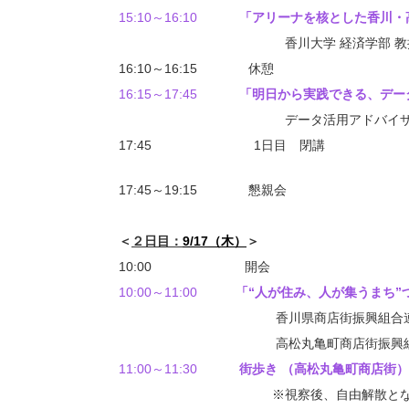
15:10～16:10
「アリーナを核とした香川・
香川大学 経済学部 教授 西成
16:10～16:15 休憩
16:15～17:45
「明日から実践できる、デー
データ活用アドバイザー 田中
17:45 1日目 閉講
17:45～19:15 懇親会
＜
２日目：
9/17（木）
＞
10:00 開会
10:00～11:00
「“人が住み、人が集うまち”
香川県商店街振興組合連合会
高松丸亀町商店街振興組合 理事
11:00～11:30
街歩き （高松丸亀町商店街）
※視察後、自由解散となりますので