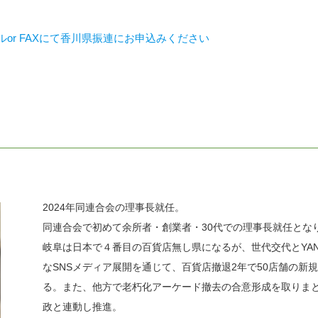
ルor FAXにて香川県振連にお申込みください
2024年同連合会の理事長就任。
同連合会で初めて余所者・創業者・30代での理事長就任とな
岐阜は日本で４番目の百貨店無し県になるが、世代交代とYANAGA
なSNSメディア展開を通じて、百貨店撤退2年で50店舗の新
る。また、他方で老朽化アーケード撤去の合意形成を取りま
政と連動し推進。