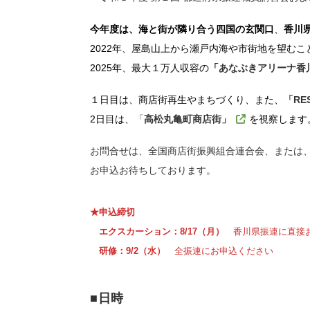
今年度は、海と街が隣り合う四国の玄関口
、
香川
2022年、屋島山上から瀬戸内海や市街地を望む
2025年、最大１万人収容の
「
あなぶきアリーナ香
１日目は、商店街再生やまちづくり、また、
「
RE
2日目は、
「
高松丸亀町商店街」
を視察します
お問合せは、全国商店街振興組合連合会、または
お申込お待ちしております。
★申込締切
エクスカーション：8/17（月）
香川県振連に直接
研修：9/2（水）
全振連にお申込ください
■日時