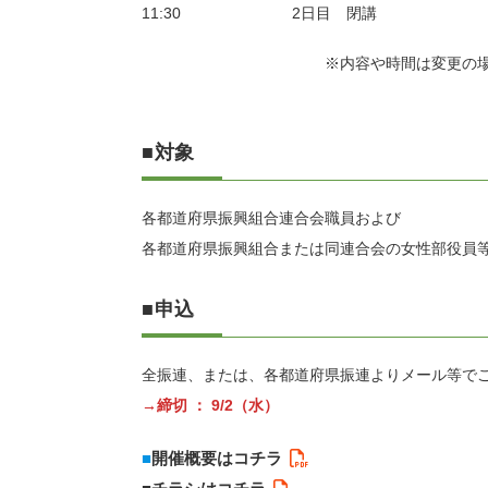
11:30 2日目 閉講
※内容や時間は変更の場合とな
■対象
各都道府県振興組合連合会職員および
各都道府県振興組合または同連合会の女性部役員
■申込
全振連、または、各都道府県振連よりメール等で
→締切 ：
9/2（水）
■
開催概要はコチラ