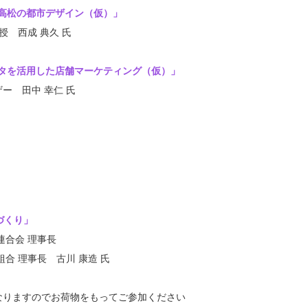
高松の都市デザイン（仮）」
 典久 氏
タを活用した店舗マーケティング（仮）」
 幸仁 氏
づくり」
 理事長
長 古川 康造 氏
お荷物をもってご参加ください