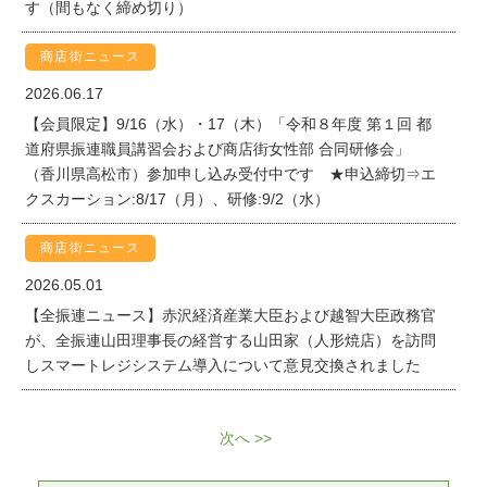
す（間もなく締め切り）
商店街ニュース
2026.06.17
【会員限定】9/16（水）・17（木）「令和８年度 第１回 都
道府県振連職員講習会および商店街女性部 合同研修会」
（香川県高松市）参加申し込み受付中です ★申込締切⇒エ
クスカーション:8/17（月）、研修:9/2（水）
商店街ニュース
2026.05.01
【全振連ニュース】赤沢経済産業大臣および越智大臣政務官
が、全振連山田理事長の経営する山田家（人形焼店）を訪問
しスマートレジシステム導入について意見交換されました
次へ >>